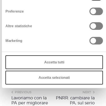
Policy
.
l
Per approfondimenti sul progetto Stardust,
visita il
e
Preferenze
sito ufficiale
.
z
i
o
Altre statistiche
n
e
Scopri di più
Marketing
d
e
l
c
Accetta tutti
o
n
s
Accetta selezionati
e
n
PREVIOUS
NEXT
s
Lavoriamo con la
PNRR: cambiare la
o
PA per migliorare
PA, sul serio