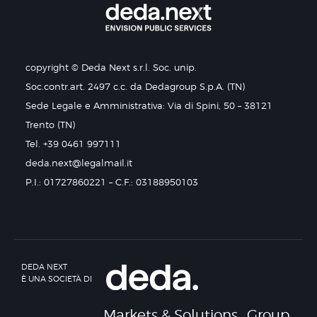
copyright © Deda Next s.r.l. Soc. unip.
Soc.contr.art. 2497 c.c. da Dedagroup S.p.A. (TN)
Sede Legale e Amministrativa: Via di Spini, 50 – 38121
Trento (TN)
Tel. +39 0461 997111
deda.next@legalmail.it
P.I.: 01727860221 – C.F.: 03188950103
DEDA NEXT
È UNA SOCIETÀ DI
Markets & Solutions
Group