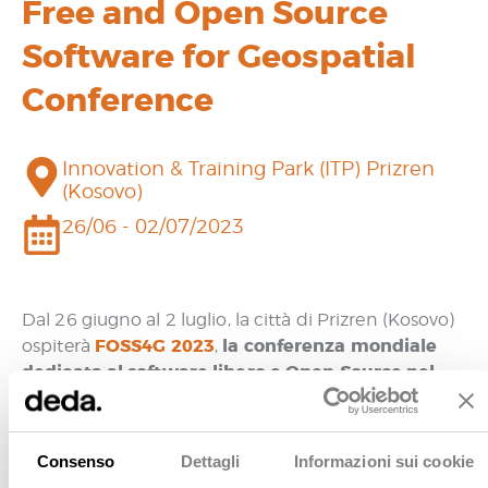
Free and Open Source
Software for Geospatial
Conference
Innovation & Training Park (ITP) Prizren
(Kosovo)
26/06 - 02/07/2023
Dal 26 giugno al 2 luglio, la città di Prizren (Kosovo)
FOSS4G 2023
la conferenza mondiale
ospiterà
,
dedicata al software libero e Open Source nel
settore geospaziale
. L’evento è una preziosa
occasione di confronto e divulgazione di idee
all’interno della comunità geospaziale Open Source
Consenso
Dettagli
Informazioni sui cookie
e da anni rappresenta il principale luogo di incontro