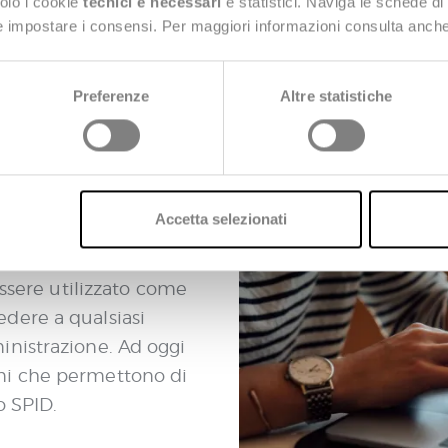
solo i cookie
tecnici e necessari
e statistici. Naviga le schede di
 e impostare i consensi. Per maggiori informazioni consulta anch
Preferenze
Altre statistiche
 certezza dell’identità 
Accetta selezionati
e che può essere
 essere utilizzato come
dere a qualsiasi
inistrazione. Ad oggi
ni che permettono di
o SPID.