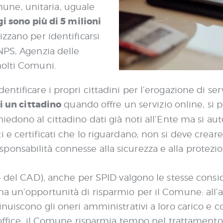
une, unitaria, uguale
i sono più di 5 milioni
lizzano per identificarsi
INPS, Agenzia delle
molti Comuni.
ntificare i propri cittadini per l’erogazione di ser
i un cittadino
quando offre un servizio online, si
hiedono al cittadino dati già noti all’Ente ma si a
e certificati che lo riguardano; non si deve creare 
e responsabilità connesse alla sicurezza e alla protez
64 del CAD), anche per SPID valgono le stesse cons
a un’opportunità di risparmio per il Comune: all’a
minuiscono gli oneri amministrativi a loro carico
koffice, il Comune risparmia tempo nel trattamento 