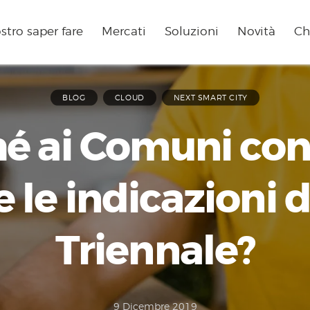
ostro saper fare
Mercati
Soluzioni
Novità
Ch
BLOG
CLOUD
NEXT SMART CITY
é ai Comuni co
 le indicazioni 
Triennale?
9 Dicembre 2019