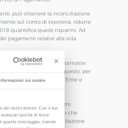
nti, può ottenere la riconciliazione
ente sul conto di tesoreria, ridurre
2018 quantifica questi risparmi. Ad
ei pagamenti relativi alla sola
ntervenire sui sistemi informativi
tà e quello dei tributi e questo, per
izzative da introdurre nell’Ente e
Informazioni sui cookie
amente coperti dai risparmi
o dei nostri domini. Con il tuo
nte integrati con PagoPA e che
e avanzati (anche di terze
l’avviso fino alla riconciliazione
udi questo messaggio, tramite