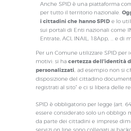
e
Anche SPID è una piattaforma com
n
Ogg
per tutto il territorio nazionale.
s
i cittadini che hanno SPID
e lo uti
o
sui portali di Enti nazionali come 
Entrate, ACI, INAIL, 18App, … e di 
Per un Comune utilizzare SPID per ide
certezza dell’identità d
motivi: si ha
personalizzati
, ad esempio non si c
disposizione del cittadino documenti 
registrati al sito” e ci si libera dell
SPID è obbligatorio per legge (art. 
essere considerato solo un obbligo m
da parte dei cittadini e imprese di
servizi on line sono collegati ai bac