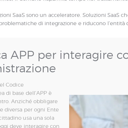
zioni SaaS sono un acceleratore. Soluzioni SaaS che
roblematiche di integrazione e riducono l’entità de
ca APP per interagire co
istrazione
del Codice
ea di base dell’APP è
entro. Anziché obbligare
ne diversa per ogni Ente
cittadino usa una sola
 oggi deve interagire con