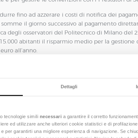
re fino ad azzerare i costi di notifica dei pagame
le somme il giorno successivo al pagamento direttam
rca degli osservatori del Politecnico di Milano del 
5.000 abitanti il risparmio medio per la gestione d
 euro all’anno.
zione dei costi in carico al Comune è necessario i
ll’Ente come il sistema di gestione della contabili
 fare soprattutto in relazione alle modifiche organ
Dettagli
 per partire.
luzioni SaaS
che con investimenti contenuti ampi
o tecnologie simili
necessari
a garantire il corretto funzionament
gestione del sistema informativo comunale nativame
e ed utilizzare anche ulteriori cookie statistici e di profilazion
atico tutto il processo di pagamento dall’invio del
ng e per garantirti una migliore esperienza di navigazione. Se chi