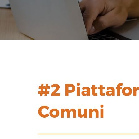
#2 Piattafor
Comuni