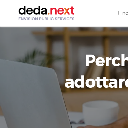
Il n
Perch
adottare