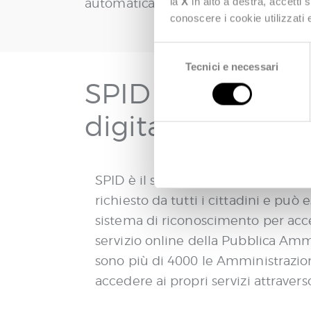
la
X
in alto a destra, accetti 
automatica dei pagamenti ricevuti.
conoscere i cookie utilizzati
S
Tecnici e necessari
e
SPID per avere la
l
e
digitale
z
i
o
n
SPID è il sistema di autenticazion
e
richiesto da tutti i cittadini e può
d
e
sistema di riconoscimento per acce
l
servizio online della Pubblica Amm
c
sono più di 4000 le Amministrazio
o
accedere ai propri servizi attravers
n
s