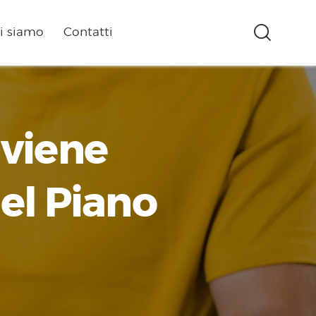
i siamo
Contatti
nviene
del Piano