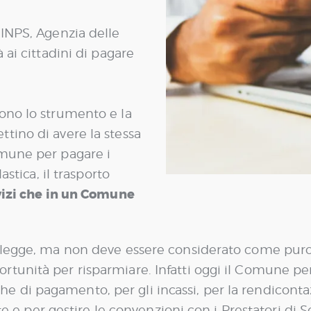
 INPS, Agenzia delle
 ai cittadini di pagare
cono lo strumento e la
tino di avere la stessa
omune per pagare i
astica, il trasporto
rvizi che in un Comune
r legge, ma non deve essere considerato come pu
tunità per risparmiare. Infatti oggi il Comune pe
fiche di pagamento, per gli incassi, per la rendiconta
nte e per gestire le convenzioni con i Prestatori di 