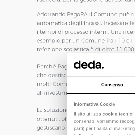
Adottando PagoPA il Comune può ridur
automatica degli incassi, incassare 
i tempi di processo interni. Una rice
esempio per un Comune fra i 10 e i 1
refezione scolastica è di oltre 11.000
Perché PagoPA porti davvero una ridu
che gestiscono i dati di pagamento de
molti Comuni, è un passo difficile da
Consenso
all’investimento iniziale da sostenere
Informativa Cookie
adottare so
La soluzione è quella di
Il sito utilizza
cookie tecnici
ottenuti, offrano soluzioni per la 
consenso, vorremmo raccoglier
gestiscano in modo completo ed autom
parti) per finalità di marketi