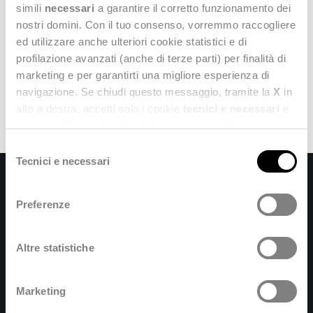
simili
necessari
a garantire il corretto funzionamento dei
nostri domini. Con il tuo consenso, vorremmo raccogliere
ed utilizzare anche ulteriori cookie statistici e di
profilazione avanzati (anche di terze parti) per finalità di
marketing e per garantirti una migliore esperienza di
navigazione. Se chiudi questo messaggio, tramite la
X
in
alto a destra, accetti solo i cookie
tecnici e necessari
e
statistici. Naviga le schede di questo pannello per
conoscere i cookie utilizzati e impostare i consensi. Per
S
maggiori informazioni consulta anche la nostra
Privacy
Tecnici e necessari
e
Policy
.
l
e
Preferenze
z
i
o
Altre statistiche
n
e
Marketing
copyright © Deda Next s.r.l. Soc. unip.
d
Soc.contr.art. 2497 c.c. da Dedagroup S.p.A. (TN)