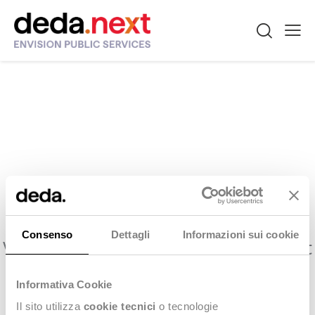
No results
Consenso
Dettagli
Informazioni sui cookie
We're sorry, but your query did not
match
Informativa Cookie
Can't find what you need? Take a moment and do a
Il sito utilizza
cookie tecnici
o tecnologie
search below or start from
our homepage
.