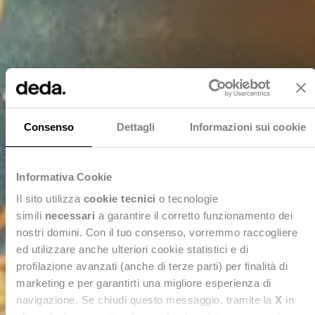
Consenso
Dettagli
Informazioni sui cookie
Informativa Cookie
Il sito utilizza
cookie tecnici
o tecnologie
simili
necessari
a garantire il corretto funzionamento dei
nostri domini. Con il tuo consenso, vorremmo raccogliere
ed utilizzare anche ulteriori cookie statistici e di
profilazione avanzati (anche di terze parti) per finalità di
marketing e per garantirti una migliore esperienza di
navigazione. Se chiudi questo messaggio, tramite la
X
in
AI