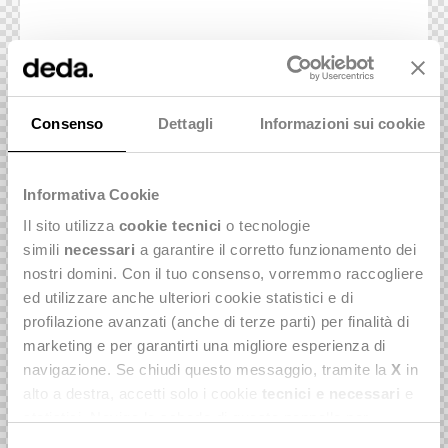
Consenso
Dettagli
Informazioni sui cookie
Informativa Cookie
Il sito utilizza
cookie tecnici
o tecnologie
simili
necessari
a garantire il corretto funzionamento dei
nostri domini. Con il tuo consenso, vorremmo raccogliere
Support
ed utilizzare anche ulteriori cookie statistici e di
Each project is discussed individually.
profilazione avanzati (anche di terze parti) per finalità di
marketing e per garantirti una migliore esperienza di
Figma
5
navigazione. Se chiudi questo messaggio, tramite la
X
in
alto a destra, accetti solo i cookie
tecnici e necessari
e
XD
8
statistici. Naviga le schede di questo pannello per
Adobe Photoshop
16
conoscere i cookie utilizzati e impostare i consensi. Per