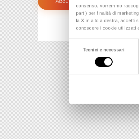
About Us
consenso, vorremmo raccoglier
parti) per finalità di marketi
la
X
in alto a destra, accetti 
conoscere i cookie utilizzati
S
Tecnici e necessari
e
l
e
z
i
o
n
e
d
e
l
c