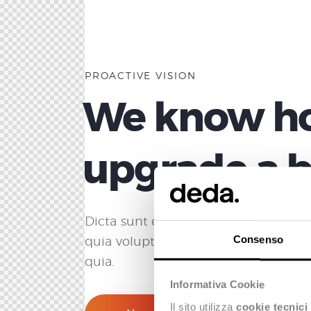
PROACTIVE VISION
We know h
upgrade a b
Dicta sunt explicabo. Nemo enim i
Consenso
quia voluptas sit aspernatur aut odit
quia.
Informativa Cookie
Il sito utilizza
cookie tecnici