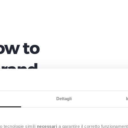
ow to
rand.
psam voluptatem
Dettagli
 aut fugit sed
o tecnologie simili
necessari
a garantire il corretto funzionament